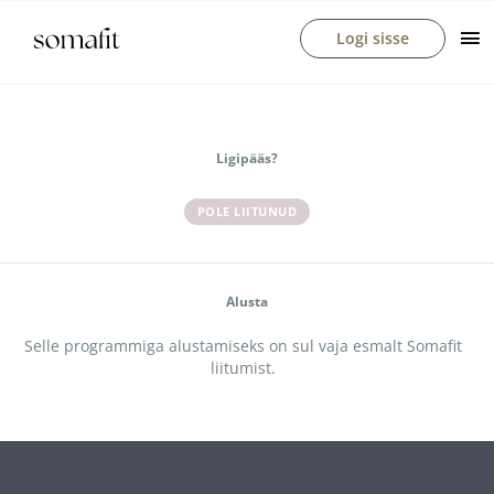
Skip
Ma
Logi sisse
to
Me
content
Ligipääs?
POLE LIITUNUD
Alusta
Selle programmiga alustamiseks on sul vaja esmalt Somafit
liitumist.